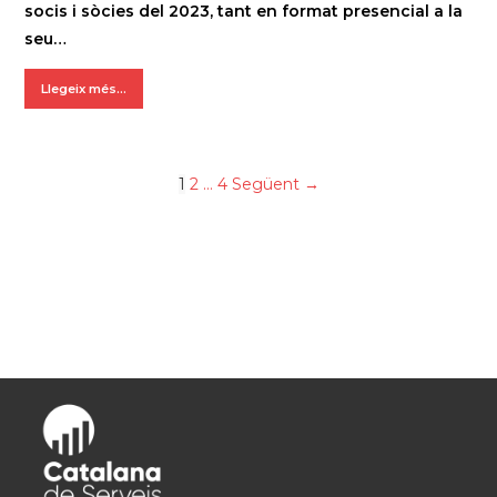
socis i sòcies del 2023, tant en format presencial a la
seu…
Llegeix més...
1
2
…
4
Següent →