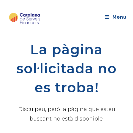
Saltar
al
Menu
contingut
La pàgina
sol·licitada no
es troba!
Disculpeu, però la pàgina que esteu
buscant no està disponible.