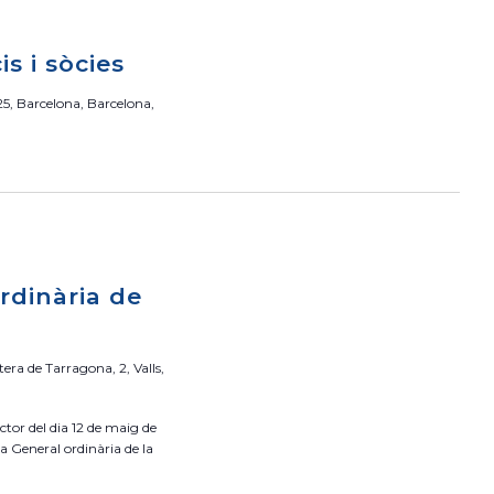
n
d
e
a
is i sòcies
v
v
i
25, Barcelona, Barcelona,
e
s
g
u
a
a
c
l
i
i
ó
t
rdinària de
z
a
c
tera de Tarragona, 2, Valls,
i
o
tor del dia 12 de maig de
n
a General ordinària de la
s
E