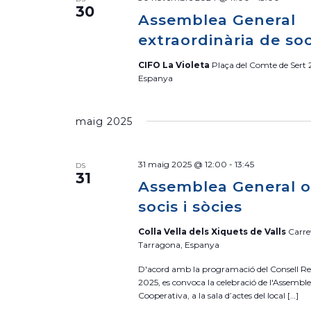
c
30
Assemblea General
c
i
extraordinària de soc
o
CIFO La Violeta
Plaça del Comte de Sert 
n
Espanya
a
u
maig 2025
n
a
d
31 maig 2025 @ 12:00
-
13:45
DS
a
31
Assemblea General o
t
socis i sòcies
a
.
Colla Vella dels Xiquets de Valls
Carre
Tarragona, Espanya
D'acord amb la programació del Consell Rec
2025, es convoca la celebració de l'Assemble
Cooperativa, a la sala d’actes del local […]