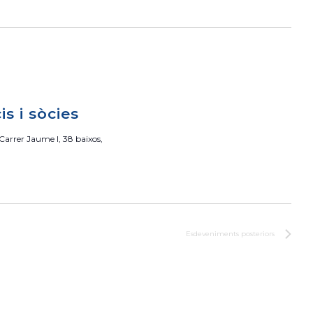
s
d
e
v
e
n
is i sòcies
i
m
Carrer Jaume I, 38 baixos,
e
n
t
Esdeveniments
posteriors