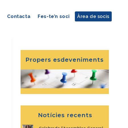
Contacta
Fes-te’n soci
Àrea de socis
Propers esdeveniments
Notícies recents
Celebrada l’Assemblea General