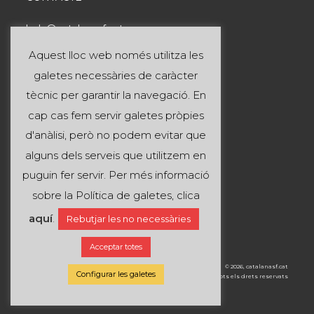
hola@catalanasf.cat
Tel: 621 290 826
Aquest lloc web només utilitza les
galetes necessàries de caràcter
INFORMACIÓ ÚTIL
tècnic per garantir la navegació. En
cap cas fem servir galetes pròpies
Avís legal
d'anàlisi, però no podem evitar que
Política de privacitat
alguns dels serveis que utilitzem en
Política de cookies
puguin fer servir. Per més informació
sobre la Política de galetes, clica
SEGUEIX-NOS A:
aquí
.
Rebutjar les no necessàries
Acceptar totes
© 2026, catalanasf.cat
Configurar les galetes
Tots els drets reservats