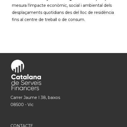
mesura l’impacte econòmic, social i ambiental dels
desplaçaments quotidians des del lloc de residència
fins al centre de treball o de consum.
Carrer Jaume I 38, baixos
08500 - Vic
CONTACTE