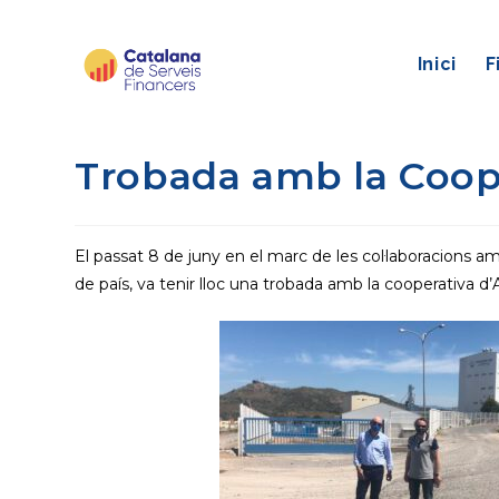
Saltar
al
Inici
F
contingut
Trobada amb la Coope
El passat 8 de juny en el marc de les col·laboracions 
de país, va tenir lloc una trobada amb la cooperativa d