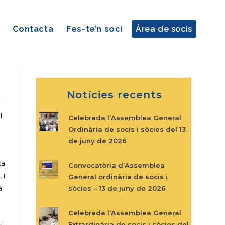
Contacta
Fes-te’n soci
Àrea de socis
e
Notícies recents
l
Celebrada l’Assemblea General
Ordinària de socis i sòcies del 13
de juny de 2026
sa
Convocatòria d’Assemblea
 i
General ordinària de socis i
a
sòcies – 13 de juny de 2026
Celebrada l’Assemblea General
Extrardinària de socis i sòcies del