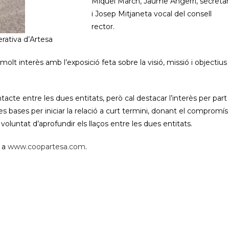
Miquel March, Jaume Angerri, secretari
i Josep Mitjaneta vocal del consell
rector.
rativa d’Artesa
lt interès amb l’exposició feta sobre la visió, missió i objectius
tacte entre les dues entitats, però cal destacar l’interès per part
 bases per iniciar la relació a curt termini, donant el compromí
oluntat d’aprofundir els llaços entre les dues entitats.
e a
www.coopartesa.com
.