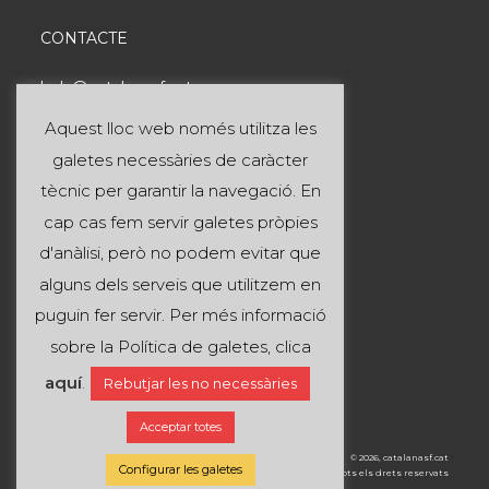
CONTACTE
hola@catalanasf.cat
Tel: 621 290 826
Aquest lloc web només utilitza les
galetes necessàries de caràcter
INFORMACIÓ ÚTIL
tècnic per garantir la navegació. En
cap cas fem servir galetes pròpies
Avís legal
d'anàlisi, però no podem evitar que
Política de privacitat
alguns dels serveis que utilitzem en
Política de cookies
puguin fer servir. Per més informació
sobre la Política de galetes, clica
SEGUEIX-NOS A:
aquí
.
Rebutjar les no necessàries
Acceptar totes
© 2026, catalanasf.cat
Configurar les galetes
Tots els drets reservats