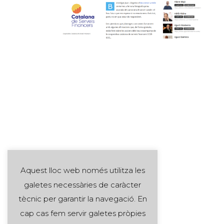
Aquest lloc web només utilitza les
galetes necessàries de caràcter
tècnic per garantir la navegació. En
cap cas fem servir galetes pròpies