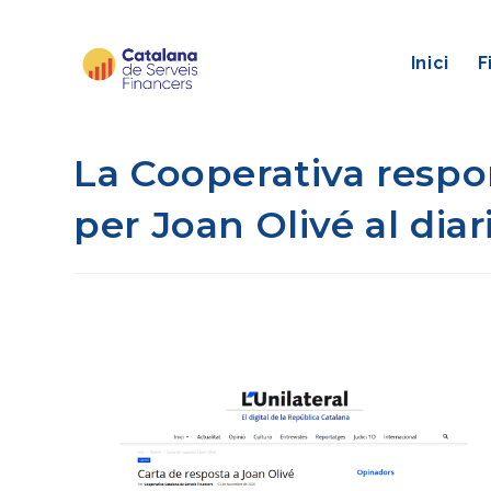
Saltar
al
Inici
F
contingut
La Cooperativa respon
per Joan Olivé al diari