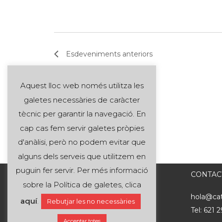
Esdeveniments
anteriors
Aquest lloc web només utilitza les
galetes necessàries de caràcter
tècnic per garantir la navegació. En
cap cas fem servir galetes pròpies
d'anàlisi, però no podem evitar que
alguns dels serveis que utilitzem en
puguin fer servir. Per més informació
CONTAC
sobre la Política de galetes, clica
hola@cat
aquí
.
Rebutjar les no necessàries
Tel: 621
Acceptar totes