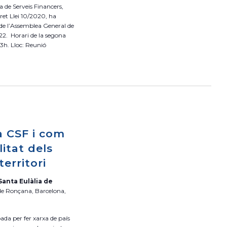
a de Serveis Financers,
s
ret Llei 10/2020, ha
d
 de l’Assemblea General de
e
22. Horari de la segona
 13h. Lloc: Reunió
v
e
n
i
m
e
n
a CSF i com
t
litat dels
territori
Santa Eulàlia de
 de Ronçana, Barcelona,
ada per fer xarxa de país