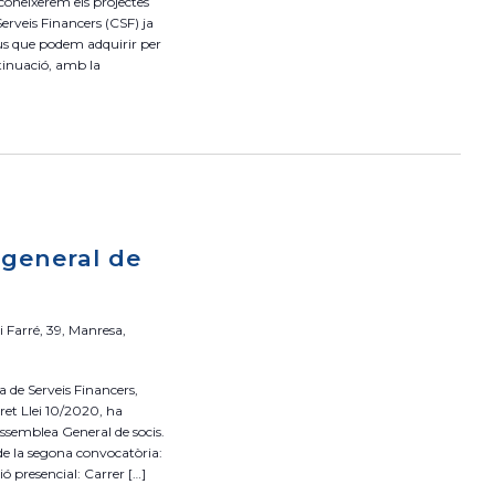
 coneixerem els projectes
erveis Financers (CSF) ja
tius que podem adquirir per
ntinuació, amb la
 general de
 Farré, 39, Manresa,
a de Serveis Financers,
ret Llei 10/2020, ha
Assemblea General de socis.
de la segona convocatòria:
nió presencial: Carrer […]