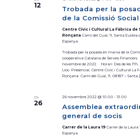
c
12
Trobada per la posa
c
i
de la Comissió Social
o
Centre Cívic i Cultural La Fàbrica de 
n
Ronçana
Camí del Gual, 11, Santa Eulàlia
a
Espanya
u
Trobada per la posada en marxa de la Comiss
n
cooperativa Catalana de Serveis Financers.
a
novembre de 2022. Horari: Des de les 17h, i
Lloc: Presencial, Centre Cívic i Cultural La 
d
Ronçana: Camí del Gual, 11, 08187 – Santa 
a
t
a
26 novembre 2022 @ 10:00
-
13:00
DS
26
.
Assemblea extraordi
general de socis
Carrer de la Laura 19
Carrer de la Laura 
Espanya