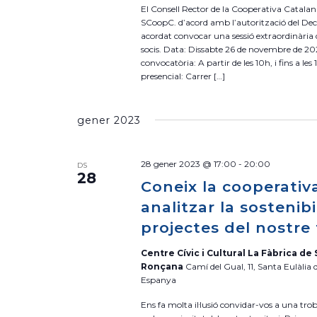
El Consell Rector de la Cooperativa Catalan
SCoopC. d’acord amb l’autorització del Dec
acordat convocar una sessió extraordinària
socis. Data: Dissabte 26 de novembre de 20
convocatòria: A partir de les 10h, i fins a les
presencial: Carrer […]
gener 2023
28 gener 2023 @ 17:00
-
20:00
DS
28
Coneix la cooperativ
analitzar la sostenibi
projectes del nostre 
Centre Cívic i Cultural La Fàbrica de 
Ronçana
Camí del Gual, 11, Santa Eulàlia
Espanya
Ens fa molta il·lusió convidar-vos a una trob