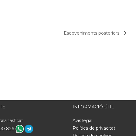
Esdeveniments
posteriors
TE
INFORMACIÓ ÚTIL
alanasf.cat
Avís legal
Política de privacitat
 290 826
Política de cookies