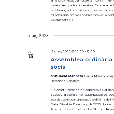
en la proximitat del nostre territori. Primer
sostenibles que la cooperativa Catalana de S
està finançant, i també els títols participa
fer sobirania amb els nostres estalvis. A co
Calculadora […]
maig 2023
13 maig 2023 @ 10:00
-
12:00
DS
13
Assemblea ordinària
socis
Mutuacat Manresa
Carrer Mossèn Serapi
Barcelona, Espanya
El Consell Rector de la Cooperativa Catalan
SCoopC. d’acord amb l’autorització del Dec
acordat convocar una sessió ordinària de l’
Data: Dissabte 13 de maig de 2023. Horari 
A partir de les 10h, i fins a les 12h. Lloc: Reu