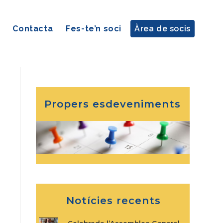
Contacta
Fes-te’n soci
Àrea de socis
Propers esdeveniments
Notícies recents
Celebrada l’Assemblea General