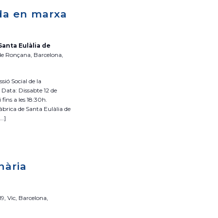
n
d
da en marxa
e
a
v
v
i
Santa Eulàlia de
e
 de Ronçana, Barcelona,
s
g
u
a
a
ió Social de la
c
 Data: Dissabte 12 de
l
 fins a les 18:30h.
i
i
Fàbrica de Santa Eulàlia de
ó
t
[…]
z
a
c
nària
i
o
n
19, Vic, Barcelona,
s
E