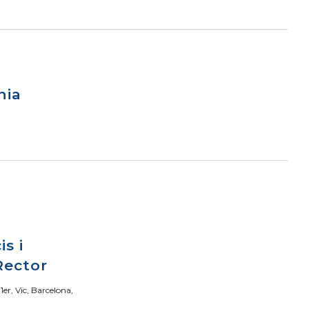
nia
is i
Rector
 1er, Vic, Barcelona,