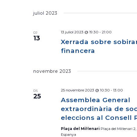
juliol 2023
13 juliol 2023 @ 19:30
-
21:00
DJ
13
Xerrada sobre sobira
financera
novembre 2023
25 novembre 2023 @ 10:30
-
13:00
DS
25
Assemblea General
extraordinària de soc
eleccions al Consell 
Plaça del Mil·lenari
Plaça del Mil·lenari 2,
Espanya