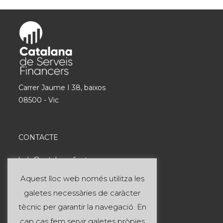
Carrer Jaume I 38, baixos
08500 - Vic
CONTACTE
hola@catalanasf.cat
Tel: 621 290 826
Aquest lloc web només utilitza les
galetes necessàries de caràcter
INFORMACIÓ ÚTIL
tècnic per garantir la navegació. En
cap cas fem servir galetes pròpies