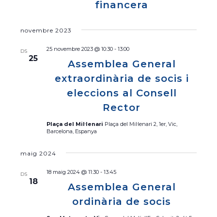
d
financera
i
c
e
ó
i
n
d
novembre 2023
o
e
a
n
25 novembre 2023 @ 10:30
-
13:00
v
DS
v
a
25
Assemblea General
i
e
u
s
extraordinària de socis i
n
g
u
eleccions al Consell
a
a
a
d
Rector
c
l
a
i
i
Plaça del Mil·lenari
Plaça del Mil·lenari 2, 1er, Vic,
t
Barcelona, Espanya
ó
t
a
z
.
maig 2024
a
18 maig 2024 @ 11:30
-
13:45
c
DS
18
i
Assemblea General
o
ordinària de socis
n