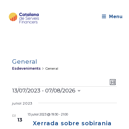
Saltar
al
Menu
contingut
General
Esdeveniments
General
N
V
L
a
i
Esdeveniments
l
13/07/2023
 - 
07/08/2026
i
v
s
S
s
e
juliol 2023
e
t
t
g
a
l
e
13 juliol 2023 @ 19:30
-
21:00
DJ
a
e
13
s
Xerrada sobre sobirania
c
c