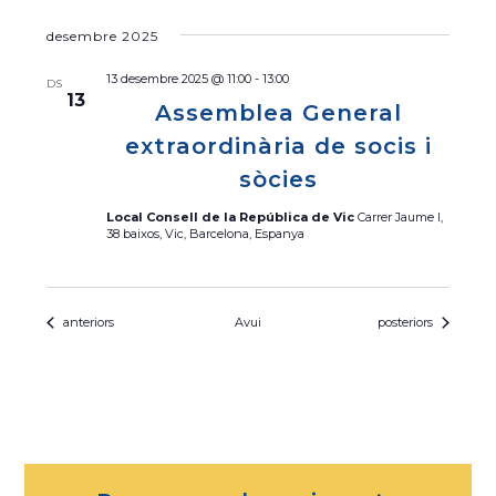
desembre 2025
13 desembre 2025 @ 11:00
-
13:00
DS
13
Assemblea General
extraordinària de socis i
sòcies
Local Consell de la República de Vic
Carrer Jaume I,
38 baixos, Vic, Barcelona, Espanya
Esdeveniments
Esdeveniments
anteriors
Avui
posteriors