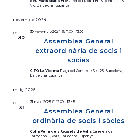
Seu Mutuacat a Vic
Carrer del Molí d'En Saborit, 2, 4t 5a,
s
Vic, Barcelona, Espanya
E
s
novembre 2024
d
30 novembre 2024 @ 11:00
-
13:00
DS
e
30
Assemblea General
v
extraordinària de socis i
e
n
sòcies
i
CIFO La Violeta
Plaça del Comte de Sert 25, Barcelona,
m
Barcelona, Espanya
e
n
maig 2025
t
31 maig 2025 @ 12:00
-
13:45
DS
31
Assemblea General
ordinària de socis i sòcies
Colla Vella dels Xiquets de Valls
Carretera de
Tarragona, 2, Valls, Tarragona, Espanya