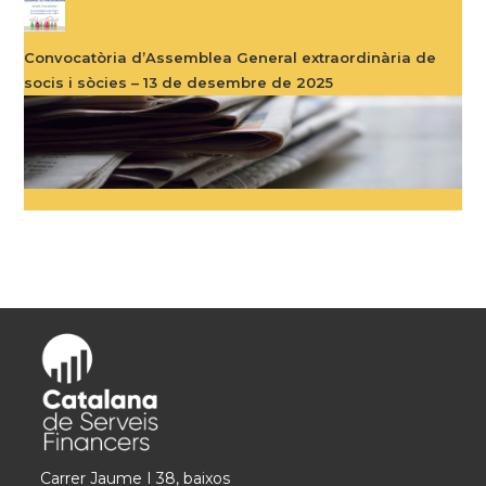
Convocatòria d’Assemblea General extraordinària de
socis i sòcies – 13 de desembre de 2025
Carrer Jaume I 38, baixos